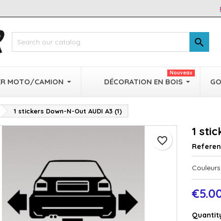

Nouveau
ER MOTO/CAMION
DÉCORATION EN BOIS
GO
1 stickers Down-N-Out AUDI A3 (1)
1 sti
favorite_border
Refere
Couleurs 
€5.0
Quantit