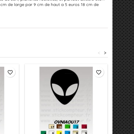
15 cm de large par 9 cm de haut a 5 euros 18 cm de
<
>
favorite_border
favorite_border