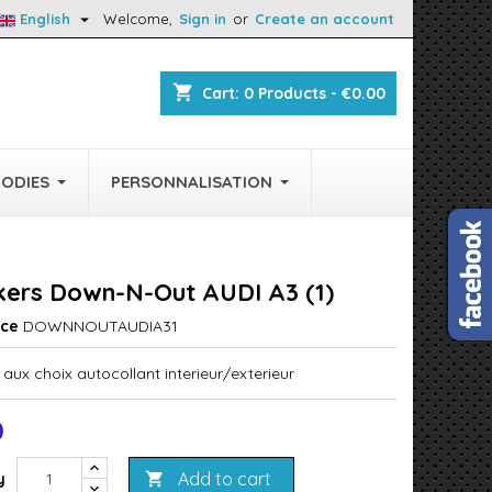

English
Welcome,
Sign in
or
Create an account
shopping_cart
Cart:
0
Products - €0.00
ODIES
PERSONNALISATION
ckers Down-N-Out AUDI A3 (1)
nce
DOWNNOUTAUDIA31
aux choix autocollant interieur/exterieur
0
Add to cart
y
