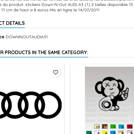
 du produit :stickers Down-N-Out AUDI A3 (1) 2 tailles disponible 
 11 cm de haut a 8 euros Mis en ligne le 14/07/2011
T DETAILS
ce
DOWNNOUTAUDIA31
ER PRODUCTS IN THE SAME CATEGORY:
favorite_border