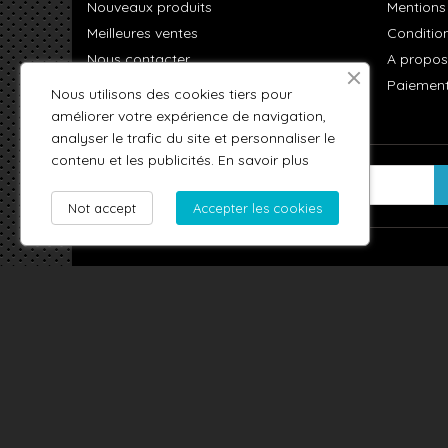
Nouveaux produits
Mentions
Meilleures ventes
Condition
Nous contacter
A propos
Plan du site
Paiement
Nous utilisons des cookies tiers pour
améliorer votre expérience de navigation,
analyser le trafic du site et personnaliser le
contenu et les publicités.
En savoir plus
NEWSLETTER
Not accept
Accepter les cookies