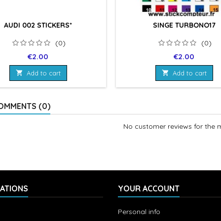
AUDI 002 STICKERS*
SINGE TURBONO17
(0)
(0)
Price
Price
€2.00
€2.00

Add to cart

Add to cart
OMMENTS (0)
No customer reviews for the
ATIONS
YOUR ACCOUNT
Personal info