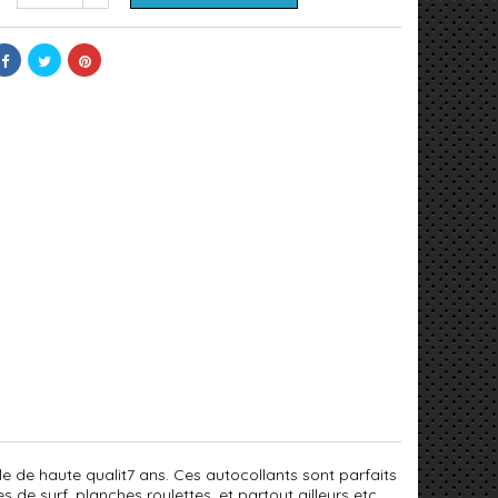
nyle de haute qualit7 ans. Ces autocollants sont parfaits
 de surf, planches roulettes, et partout ailleurs etc....