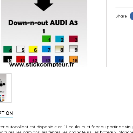
Share
PTION
cker autocollant est disponible en 11 couleurs et fabriqu partir de vi
voitures, les camions, les fenres, les ordinateurs, les bateaux, planches