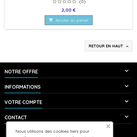
(0)
Prix
2,00 €

Ajouter au panier
RETOUR EN HAUT


NOTRE OFFRE

INFORMATIONS

VOTRE COMPTE

CONTACT
Nous utilisons des cookies tiers pour
LETTRE D'INFORMATIONS