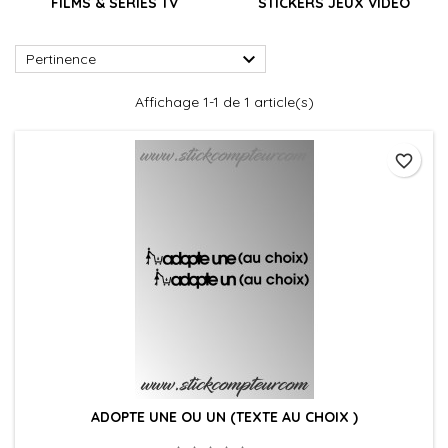
FILMS & SÉRIES TV
STICKERS JEUX VIDEO

Pertinence
Affichage 1-1 de 1 article(s)
favorite_border
ADOPTE UNE OU UN (TEXTE AU CHOIX )