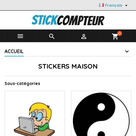

Français
0



shopping_cart
ACCUEIL
STICKERS MAISON
Sous-catégories