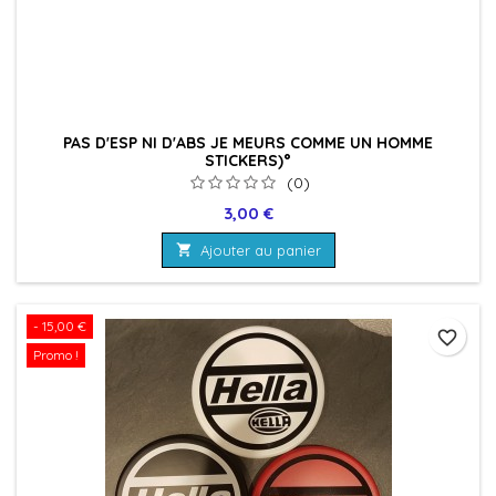
PAS D'ESP NI D'ABS JE MEURS COMME UN HOMME
STICKERS)°
(0)
Prix
3,00 €

Ajouter au panier
- 15,00 €
favorite_border
Promo !