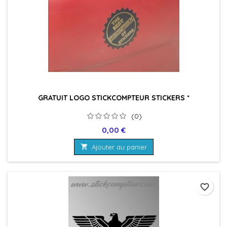
GRATUIT LOGO STICKCOMPTEUR STICKERS *
(0)
Prix
0,00 €

Ajouter au panier
favorite_border