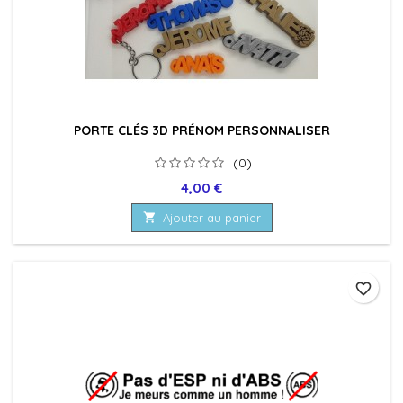
PORTE CLÉS 3D PRÉNOM PERSONNALISER
(0)
Prix
4,00 €

Ajouter au panier
favorite_border