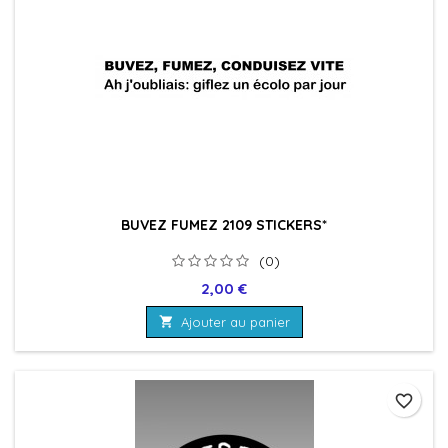
BUVEZ FUMEZ 2109 STICKERS*
(0)
Prix
2,00 €

Ajouter au panier
favorite_border