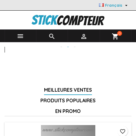

Français
0



shopping_cart
MEILLEURES VENTES
PRODUITS POPULAIRES
EN PROMO
favorite_border