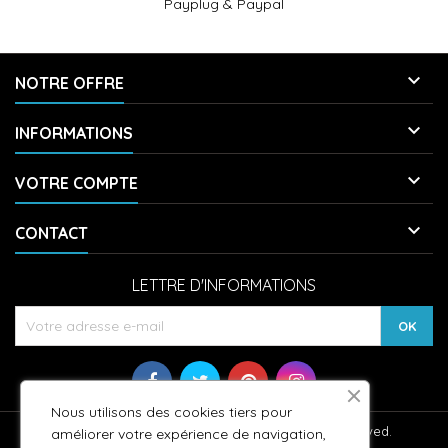
Payplug & Paypal

NOTRE OFFRE

INFORMATIONS

VOTRE COMPTE

CONTACT
LETTRE D'INFORMATIONS
Nous utilisons des cookies tiers pour
© Copyright 2026 StickCompteur. All Rights Reserved.
améliorer votre expérience de navigation,