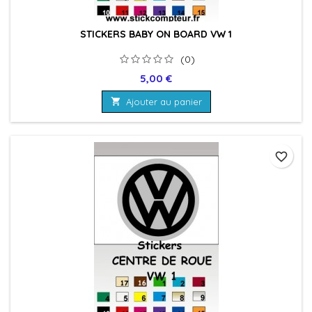
STICKERS BABY ON BOARD VW 1
(0)
Prix
5,00 €

Ajouter au panier
favorite_border