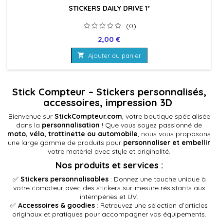
STICKERS DAILY DRIVE 1*
(0)
Prix
2,00 €

Ajouter au panier
Stick Compteur – Stickers personnalisés,
accessoires, impression 3D
Bienvenue sur
StickCompteur.com
, votre boutique spécialisée
dans la
personnalisation
! Que vous soyez passionné de
moto, vélo, trottinette ou automobile
, nous vous proposons
une large gamme de produits pour
personnaliser et embellir
votre matériel avec style et originalité.
Nos produits et services
:
✅
Stickers personnalisables
: Donnez une touche unique à
votre compteur avec des stickers sur-mesure résistants aux
intempéries et UV.
✅
Accessoires & goodies
: Retrouvez une sélection d’articles
originaux et pratiques pour accompagner vos équipements.