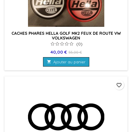
CACHES PHARES HELLA GOLF MK2 FEUX DE ROUTE VW
VOLKSWAGEN
(0)
Prix
Prix
40,00 €
55,00 €
de

Ajouter au panier
base
favorite_border