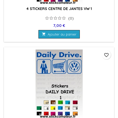
4 STICKERS CENTRE DE JANTES VW 1
(0)
Prix
7,00 €

Ajouter au panier
favorite_border