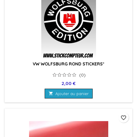
VW WOLFSBURG ROND STICKERS*
(0)
Prix
2,00 €

Ajouter au panier
favorite_border