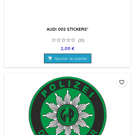
AUDI 002 STICKERS*
(0)
Prix
2,00 €

Ajouter au panier
favorite_border