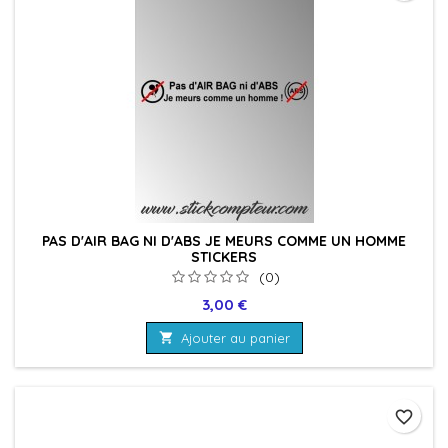
PAS D'AIR BAG NI D'ABS JE MEURS COMME UN HOMME
STICKERS
(0)
Prix
3,00 €

Ajouter au panier
favorite_border