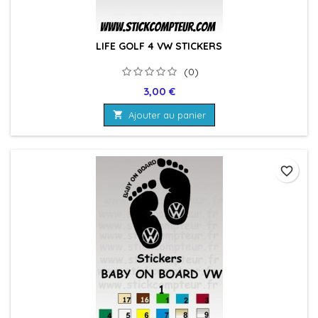
LIFE GOLF 4 VW STICKERS
(0)
Prix
3,00 €

Ajouter au panier
favorite_border