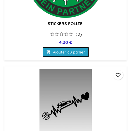
STICKERS POLIZEI
(0)
Prix
4,30 €

Ajouter au panier
favorite_border