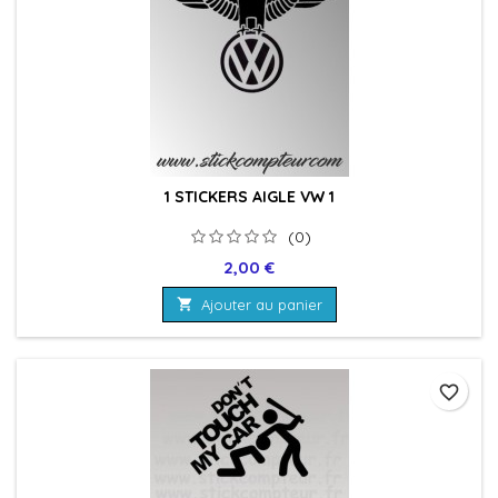
1 STICKERS AIGLE VW 1
(0)
Prix
2,00 €

Ajouter au panier
favorite_border