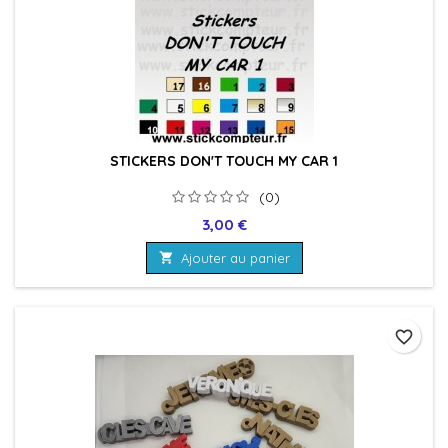
STICKERS DON'T TOUCH MY CAR 1
(0)
Prix
3,00 €

Ajouter au panier
favorite_border