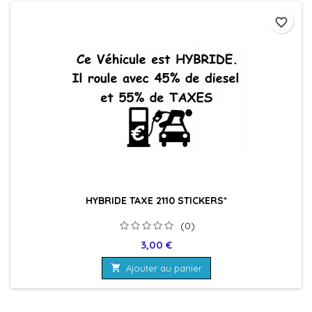
favorite_border
HYBRIDE TAXE 2110 STICKERS*
(0)
Prix
3,00 €

Ajouter au panier