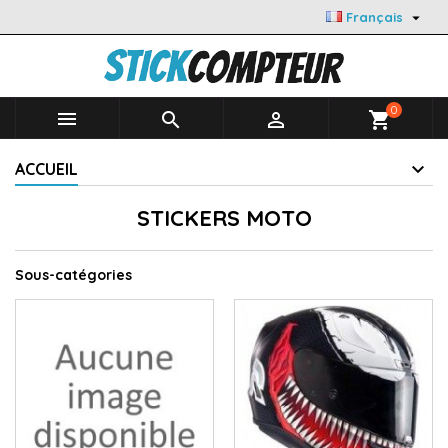

Français
0



shopping_cart
ACCUEIL
STICKERS MOTO
Sous-catégories