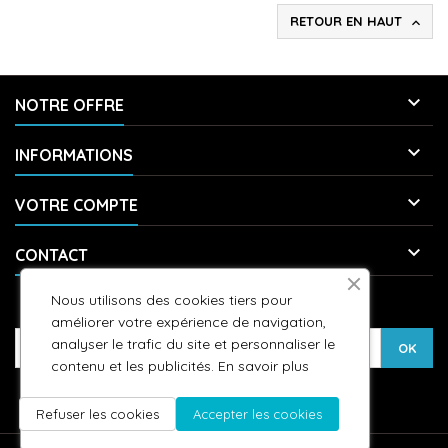
RETOUR EN HAUT


NOTRE OFFRE

INFORMATIONS

VOTRE COMPTE

CONTACT
Nous utilisons des cookies tiers pour
LETTRE D'INFORMATIONS
améliorer votre expérience de navigation,
analyser le trafic du site et personnaliser le
contenu et les publicités.
En savoir plus
Refuser les cookies
Accepter les cookies