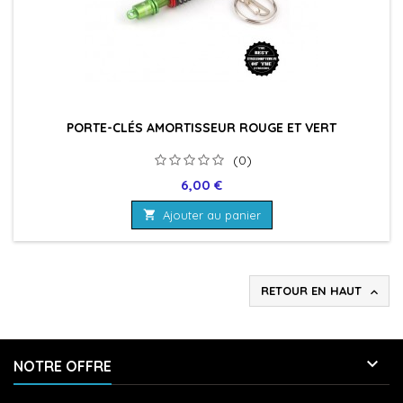
PORTE-CLÉS AMORTISSEUR ROUGE ET VERT
(0)
Prix
6,00 €

Ajouter au panier
RETOUR EN HAUT


NOTRE OFFRE