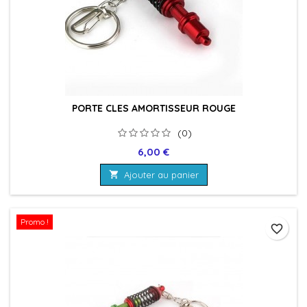
PORTE CLES AMORTISSEUR ROUGE
(0)
Prix
6,00 €

Ajouter au panier
Promo !
favorite_border