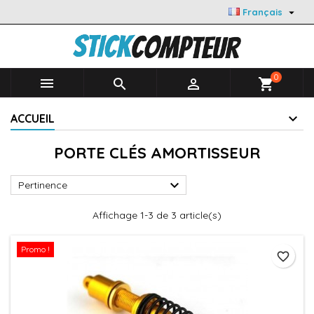

Français
0



shopping_cart
ACCUEIL
PORTE CLÉS AMORTISSEUR

Pertinence
Affichage 1-3 de 3 article(s)
Promo !
favorite_border