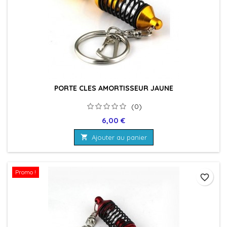
PORTE CLES AMORTISSEUR JAUNE
(0)
Prix
6,00 €

Ajouter au panier
Promo !
favorite_border