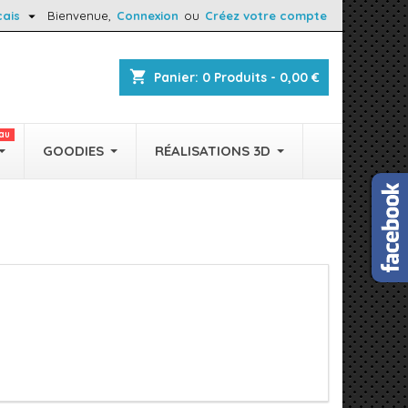

çais
Bienvenue,
Connexion
ou
Créez votre compte
shopping_cart
Panier:
0
Produits - 0,00 €
au
GOODIES
RÉALISATIONS 3D