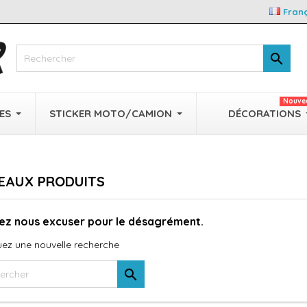
Fran

Nouve
ES
STICKER MOTO/CAMION
DÉCORATIONS
EAUX PRODUITS
lez nous excuser pour le désagrément.
uez une nouvelle recherche
