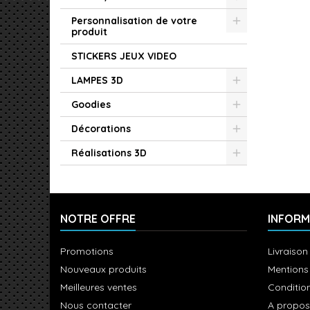
Personnalisation de votre
produit
STICKERS JEUX VIDEO
LAMPES 3D
Goodies
Décorations
Réalisations 3D
NOTRE OFFRE
INFORM
Promotions
Livraison
Nouveaux produits
Mentions
Meilleures ventes
Condition
Nous contacter
A propos