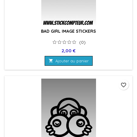
BAD GIRL IMAGE STICKERS
(0)
Prix
2,00 €

Ajouter au panier
favorite_border