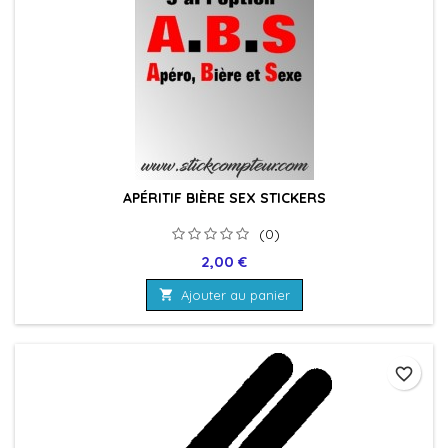
APÉRITIF BIÈRE SEX STICKERS
(0)
Prix
2,00 €

Ajouter au panier
favorite_border