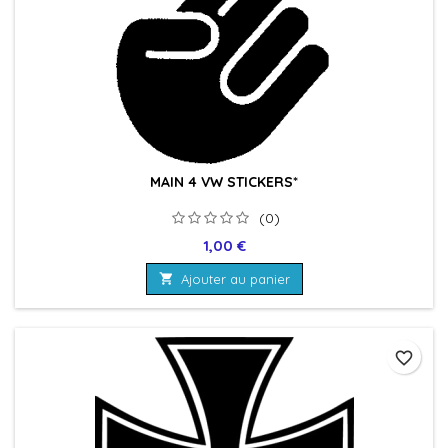
MAIN 4 VW STICKERS*
(0)
Prix
1,00 €

Ajouter au panier
favorite_border