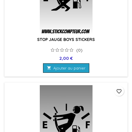
STOP JAUGE BOYS STICKERS
(0)
Prix
2,00 €

Ajouter au panier
favorite_border