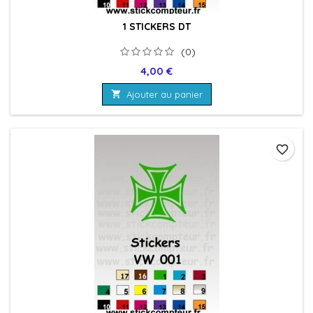
1 STICKERS DT
(0)
Prix
4,00 €

Ajouter au panier
favorite_border