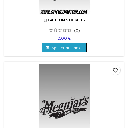
Q GARCON STICKERS
(0)
Prix
2,00 €

Ajouter au panier
favorite_border