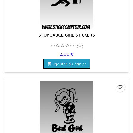
STOP JAUGE GIRL STICKERS
(0)
Prix
2,00 €

Ajouter au panier
favorite_border