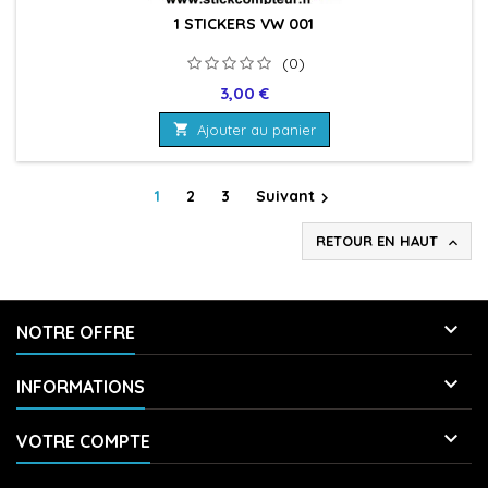
1 STICKERS VW 001
(0)
Prix
3,00 €

Ajouter au panier
1
2
3
Suivant

RETOUR EN HAUT


NOTRE OFFRE

INFORMATIONS

VOTRE COMPTE