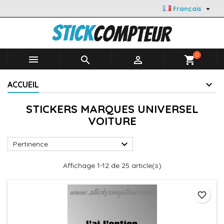

Français
0



shopping_cart
ACCUEIL
STICKERS MARQUES UNIVERSEL
VOITURE

Pertinence
Affichage 1-12 de 25 article(s)
favorite_border