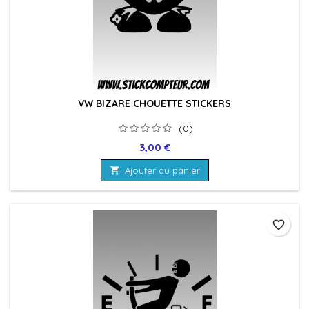
VW BIZARE CHOUETTE STICKERS
(0)
Prix
3,00 €

Ajouter au panier
favorite_border