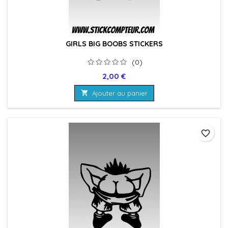
GIRLS BIG BOOBS STICKERS
(0)
Prix
2,00 €

Ajouter au panier
favorite_border