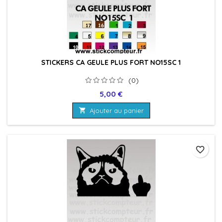
STICKERS CA GEULE PLUS FORT NO15SC 1
(0)
Prix
5,00 €

Ajouter au panier
favorite_border