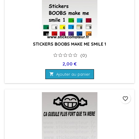
STICKERS BOOBS MAKE ME SMILE 1
(0)
Prix
2,00 €

Ajouter au panier
favorite_border