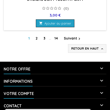
(0)
Prix
3,00 €

Ajouter au panier
1
2
3
…
14
Suivant

RETOUR EN HAUT


NOTRE OFFRE

INFORMATIONS

VOTRE COMPTE

CONTACT