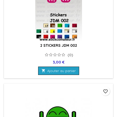
2 STICKERS JDM 002
(0)
Prix
3,00 €

Ajouter au panier
favorite_border