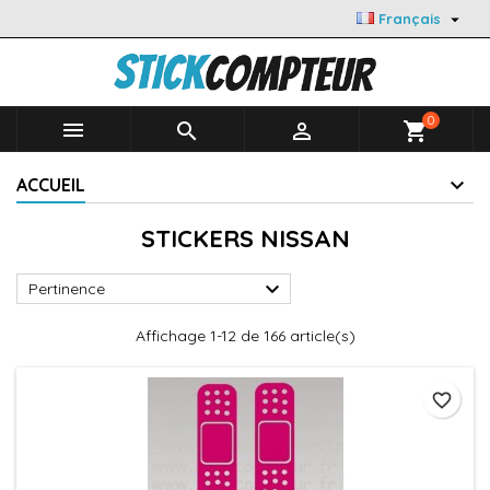

Français
0



shopping_cart
ACCUEIL
STICKERS NISSAN

Pertinence
Affichage 1-12 de 166 article(s)
favorite_border