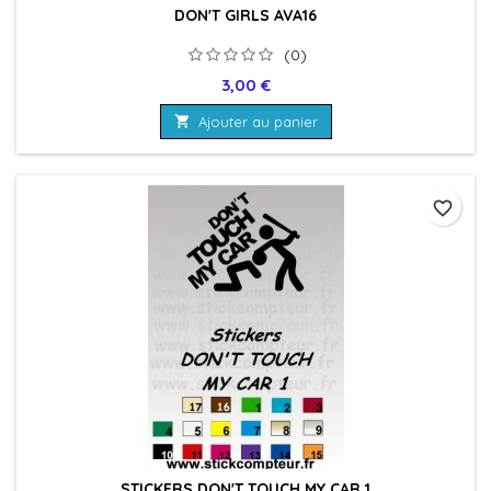
DON'T GIRLS AVA16
(0)
Prix
3,00 €

Ajouter au panier
favorite_border
STICKERS DON'T TOUCH MY CAR 1