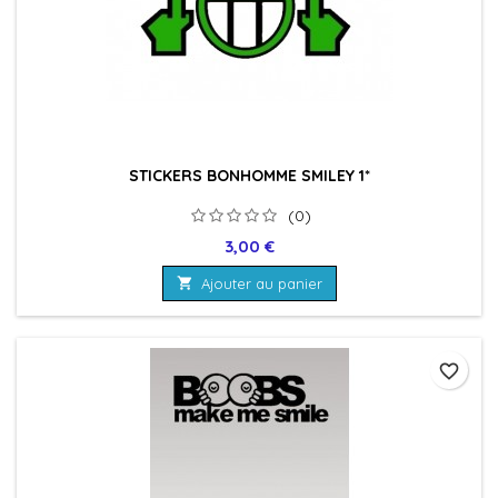
STICKERS BONHOMME SMILEY 1*
(0)
Prix
3,00 €

Ajouter au panier
favorite_border