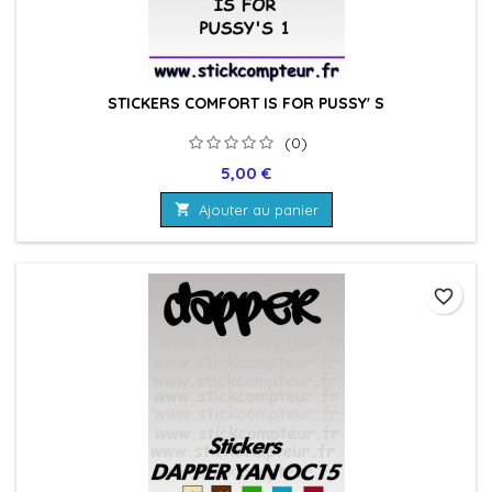
STICKERS COMFORT IS FOR PUSSY' S
(0)
Prix
5,00 €

Ajouter au panier
favorite_border