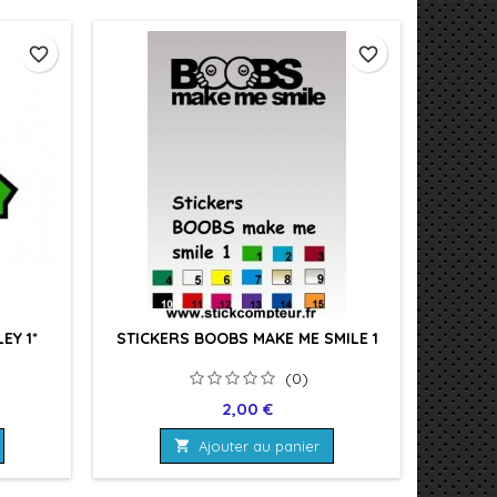
favorite_border
favorite_border
EY 1*
STICKERS BOOBS MAKE ME SMILE 1
(0)
Prix
2,00 €

Ajouter au panier