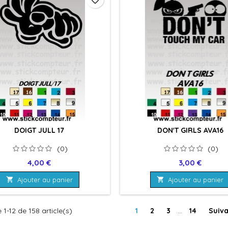
DOIGT JULL 17
DON'T GIRLS AVA16
(0)
(0)
Prix
Prix
4,00 €
3,00 €

Ajouter au panier

Ajouter au panier
 1-12 de 158 article(s)
1
2
3
…
14
Suiv