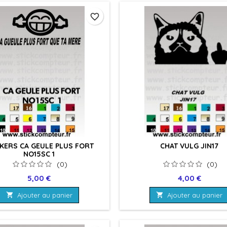
favorite_border
CKERS CA GEULE PLUS FORT
CHAT VULG JIN17
NO15SC 1
(0)
(0)
Prix
Prix
5,00 €
4,00 €

Ajouter au panier

Ajouter au panier