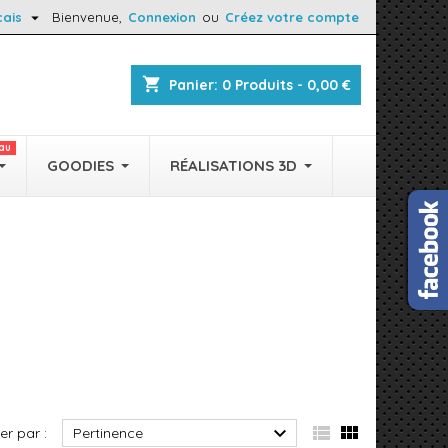

çais
Bienvenue,
Connexion
ou
Créez votre compte
shopping_cart
Panier:
0
Produits - 0,00 €
au
GOODIES
RÉALISATIONS 3D



ier par :
Pertinence