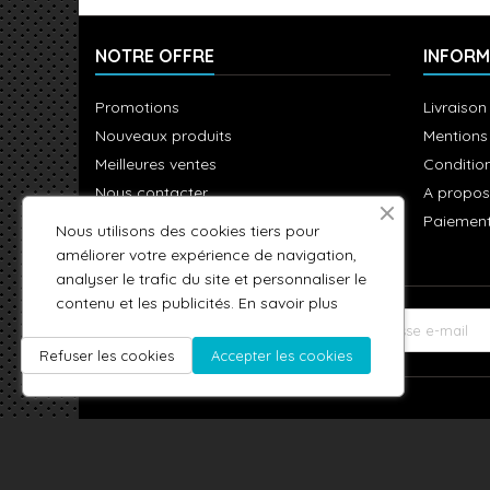
NOTRE OFFRE
INFORM
Promotions
Livraison
Nouveaux produits
Mentions
Meilleures ventes
Condition
Nous contacter
A propos
Plan du site
Paiement
Nous utilisons des cookies tiers pour
améliorer votre expérience de navigation,
analyser le trafic du site et personnaliser le
contenu et les publicités.
En savoir plus
LETTRE D'INFORMATIONS
Refuser les cookies
Accepter les cookies