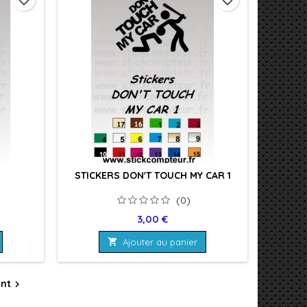
STICKERS DON'T TOUCH MY CAR 1
(0)
Prix
3,00 €

Ajouter au panier
ant
