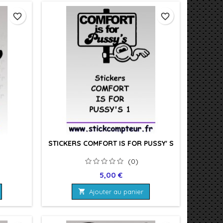
favorite_border
favorite_border
STICKERS COMFORT IS FOR PUSSY' S
(0)
Prix
5,00 €

Ajouter au panier