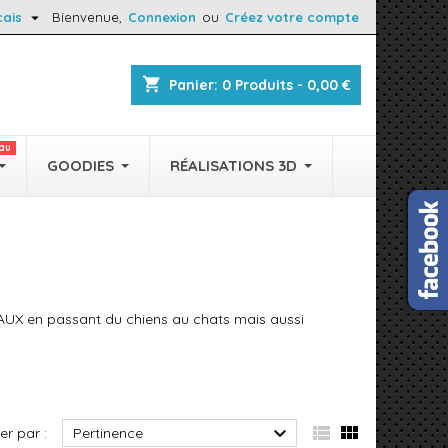

çais
Bienvenue,
Connexion
ou
Créez votre compte
shopping_cart
Panier:
0
Produits - 0,00 €
au
GOODIES
RÉALISATIONS 3D
AUX en passant du chiens au chats mais aussi



ier par :
Pertinence