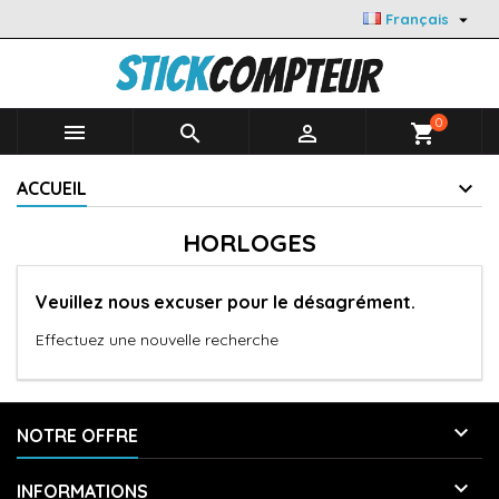

Français
0



shopping_cart
ACCUEIL
HORLOGES
Veuillez nous excuser pour le désagrément.
Effectuez une nouvelle recherche

NOTRE OFFRE

INFORMATIONS