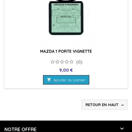
MAZDA 1 PORTE VIGNETTE
(0)
Prix
9,00 €

Ajouter au panier
RETOUR EN HAUT


NOTRE OFFRE