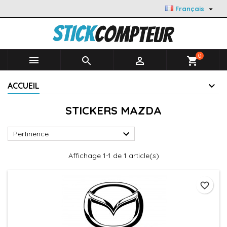

Français
0



shopping_cart
ACCUEIL
STICKERS MAZDA

Pertinence
Affichage 1-1 de 1 article(s)
favorite_border