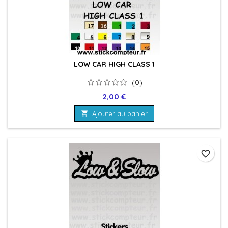
LOW CAR HIGH CLASS 1
(0)
Prix
2,00 €

Ajouter au panier
favorite_border