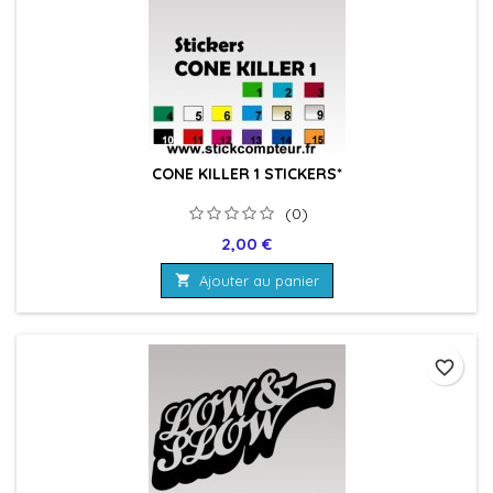
CONE KILLER 1 STICKERS*
(0)
Prix
2,00 €

Ajouter au panier
favorite_border