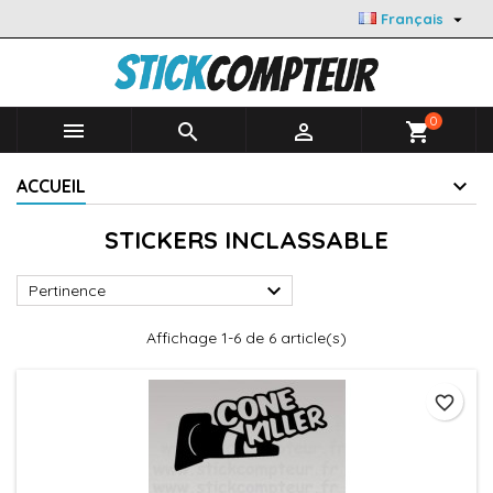

Français
0



shopping_cart
ACCUEIL
STICKERS INCLASSABLE

Pertinence
Affichage 1-6 de 6 article(s)
favorite_border