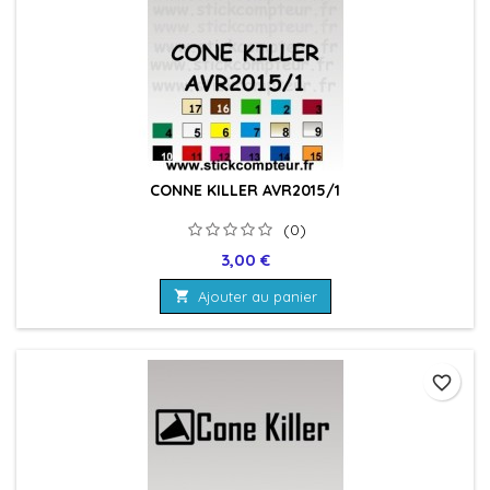
CONNE KILLER AVR2015/1
(0)
Prix
3,00 €

Ajouter au panier
favorite_border