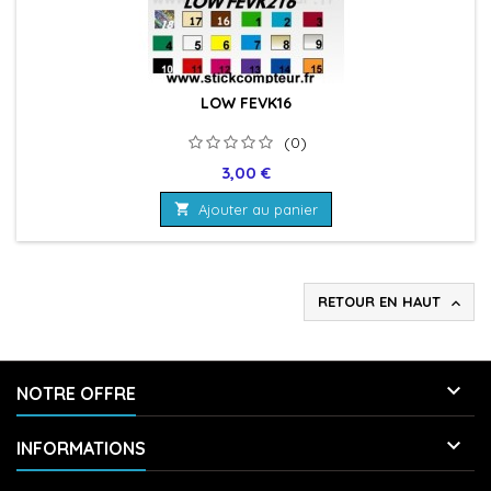
LOW FEVK16
(0)
Prix
3,00 €

Ajouter au panier
RETOUR EN HAUT


NOTRE OFFRE

INFORMATIONS