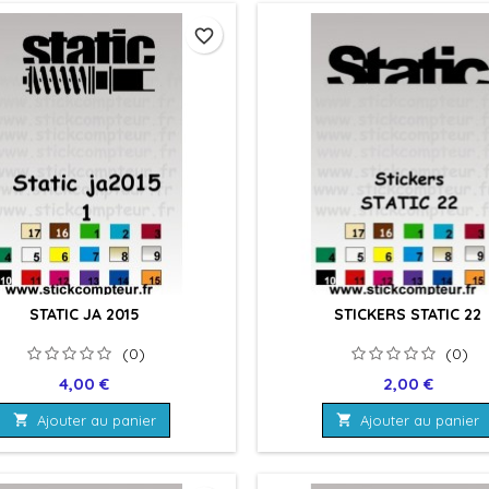
favorite_border
STATIC JA 2015
STICKERS STATIC 22
(0)
(0)
Prix
Prix
4,00 €
2,00 €

Ajouter au panier

Ajouter au panier