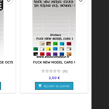
DE OC15
FUCK NEW MODEL CARS 1
(0)
Prix
2,00 €

Ajouter au panier