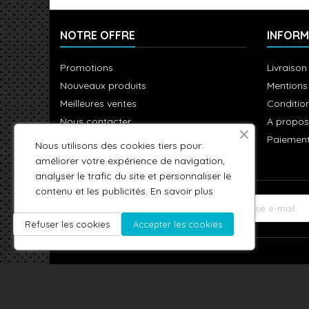
NOTRE OFFRE
INFORM
Promotions
Livraison
Nouveaux produits
Mentions
Meilleures ventes
Condition
Nous contacter
A propos
Plan du site
Paiement
Nous utilisons des cookies tiers pour
améliorer votre expérience de navigation,
analyser le trafic du site et personnaliser le
contenu et les publicités.
En savoir plus
LETTRE D'INFORMATIONS
Refuser les cookies
Accepter les cookies