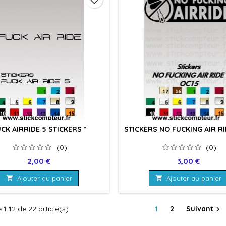
CK AIRRIDE 5 STICKERS *
STICKERS NO FUCKING AIR RI
(0)
(0)
Prix
Prix
2,00 €
3,00 €

Ajouter au panier

Ajouter au panier
 1-12 de 22 article(s)
1
2
Suivant
