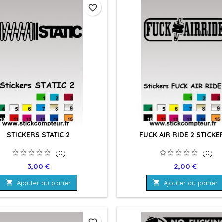
favorite_border
STICKERS STATIC 2
FUCK AIR RIDE 2 STICKE
(0)
(0)
Prix
Prix
3,00 €
2,00 €

Ajouter au panier

Ajouter au panier
favorite_border