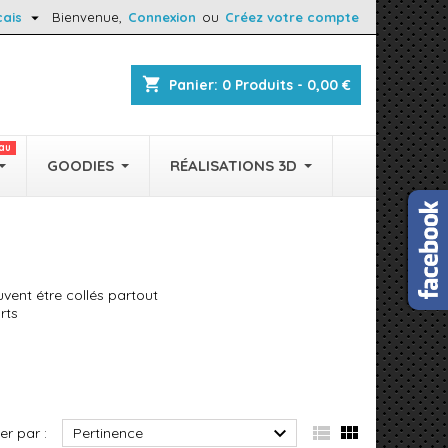

çais
Bienvenue,
Connexion
ou
Créez votre compte
shopping_cart
Panier:
0
Produits - 0,00 €
au
GOODIES
RÉALISATIONS 3D
vent étre collés partout
rts



ier par :
Pertinence