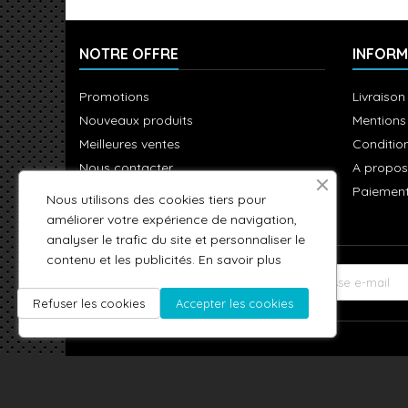
NOTRE OFFRE
INFORM
Promotions
Livraison
Nouveaux produits
Mentions
Meilleures ventes
Condition
Nous contacter
A propos
Plan du site
Paiement
Nous utilisons des cookies tiers pour
améliorer votre expérience de navigation,
analyser le trafic du site et personnaliser le
contenu et les publicités.
En savoir plus
LETTRE D'INFORMATIONS
Refuser les cookies
Accepter les cookies