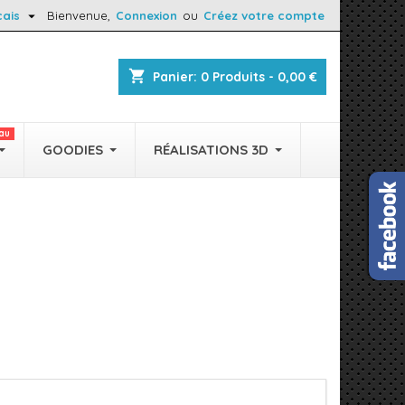

çais
Bienvenue,
Connexion
ou
Créez votre compte
shopping_cart
Panier:
0
Produits - 0,00 €
au
GOODIES
RÉALISATIONS 3D