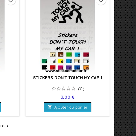
STICKERS DON'T TOUCH MY CAR 1
(0)
Prix
3,00 €

Ajouter au panier
ant
