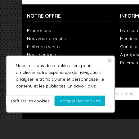
NOTRE OFFRE
INFORM
Promotions
Livraison
Nouveaux produits
Mentions
Meilleures ventes
Condition
Nous contacter
A propos
Plan du site
Paiement
Nous utilisons des cookies tiers pour
améliorer votre expérience de navigation,
analyser le trafic du site et personnaliser le
contenu et les publicités.
En savoir plus
LETTRE D'INFORMATIONS
Refuser les cookies
Accepter les cookies