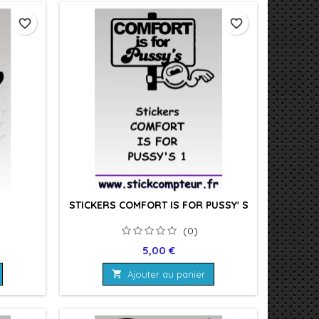
favorite_border
favorite_border
STICKERS COMFORT IS FOR PUSSY' S
(0)
Prix
5,00 €

Ajouter au panier