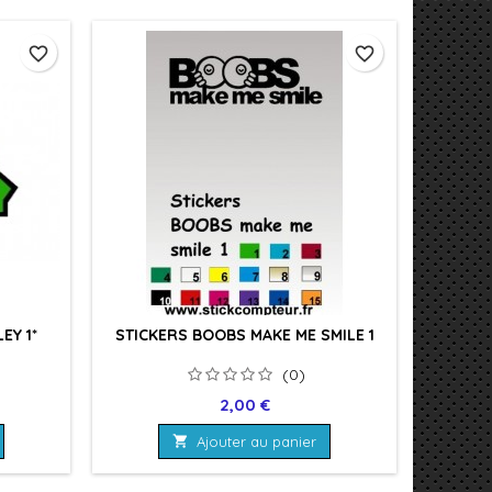
favorite_border
favorite_border
EY 1*
STICKERS BOOBS MAKE ME SMILE 1
(0)
Prix
2,00 €

Ajouter au panier