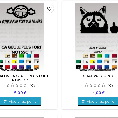
favorite_border
CKERS CA GEULE PLUS FORT
CHAT VULG JIN17
NO15SC 1
(0)
(0)
Prix
Prix
5,00 €
4,00 €

Ajouter au panier

Ajouter au panier