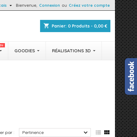

çais
Bienvenue,
Connexion
ou
Créez votre compte
shopping_cart
Panier:
0
Produits - 0,00 €
au
GOODIES
RÉALISATIONS 3D



ier par :
Pertinence