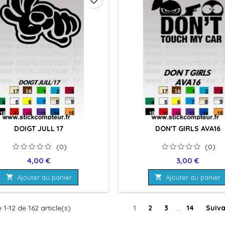
DOIGT JULL 17
DON'T GIRLS AVA16
(0)
(0)
Prix
Prix
4,00 €
3,00 €

Ajouter au panier

Ajouter au panier
 1-12 de 162 article(s)
1
2
3
…
14
Suiv