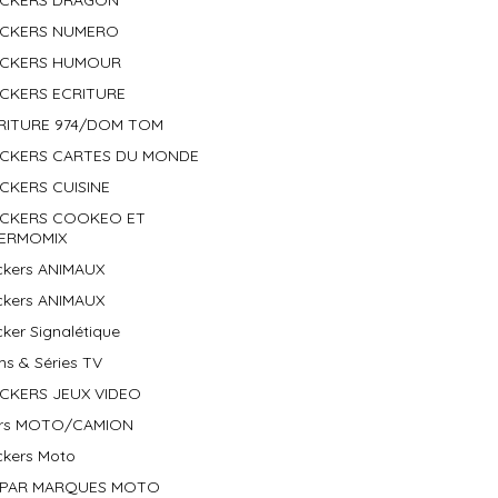
ICKERS DRAGON
ICKERS NUMERO
ICKERS HUMOUR
ICKERS ECRITURE
RITURE 974/DOM TOM
ICKERS CARTES DU MONDE
ICKERS CUISINE
ICKERS COOKEO ET
ERMOMIX
ickers ANIMAUX
ickers ANIMAUX
cker Signalétique
ms & Séries TV
ICKERS JEUX VIDEO
ers MOTO/CAMION
ckers Moto
PAR MARQUES MOTO