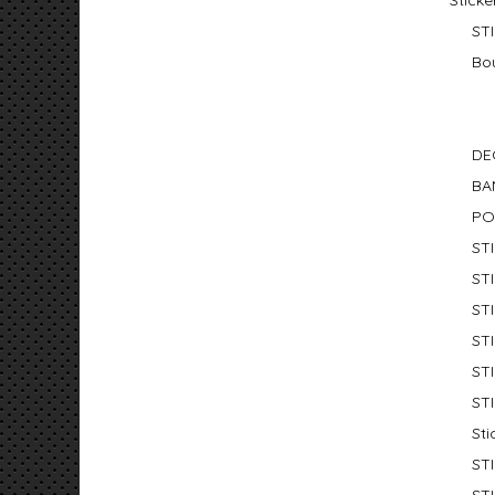
Sticke
ST
Bo
DE
BA
PO
ST
ST
ST
ST
ST
ST
St
ST