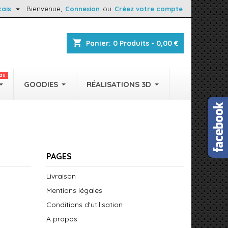

çais
Bienvenue,
Connexion
ou
Créez votre compte
shopping_cart
Panier:
0
Produits - 0,00 €
au
GOODIES
RÉALISATIONS 3D
PAGES
Livraison
Mentions légales
Conditions d'utilisation
A propos