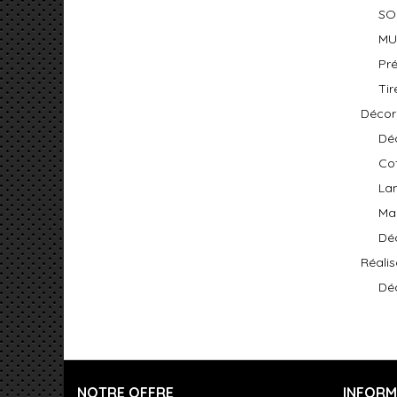
SO
MU
Pr
Tir
Décor
Dé
Cof
La
Ma
Dé
Réalis
Déc
NOTRE OFFRE
INFORM