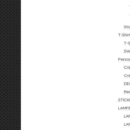
St
T-Shir
T-
SW
Person
Cré
Cr
DE
Réa
STICK
LAMP
LA
LA