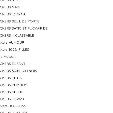
ICKERS JDM
ICKERS MAIN
ICKERS LOGO A
ICKERS SEUIL DE PORTE
ICKERS SATIC ET FUCKAIRIDE
ICKERS INCLASSABLE
ickers HUMOUR
ckers 100% FILLES
rs Maison
ICKERS ENFANT
ICKERS SIGNE CHINOIS
ICKERS TRIBAL
ICKERS PLAYBOY
ICKERS ARBRE
ICKERS HAWAII
ickers BOISSONS