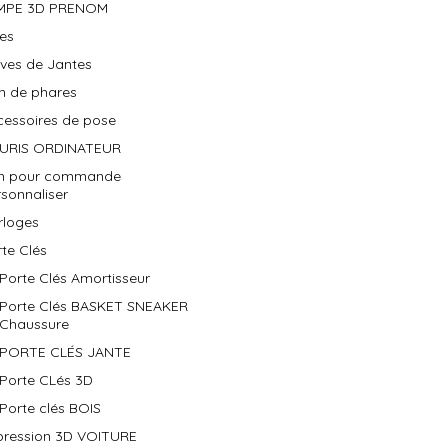
MPE 3D PRENOM
es
lves de Jantes
m de phares
cessoires de pose
URIS ORDINATEUR
n pour commande
sonnaliser
rloges
te Clés
Porte Clés Amortisseur
Porte Clés BASKET SNEAKER
Chaussure
PORTE CLÉS JANTE
Porte CLés 3D
Porte clés BOIS
pression 3D VOITURE