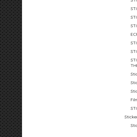
ST
ST
ST
ST
EC
ST
ST
ST
TH
St
St
Sti
Fil
ST
Stick
Sti