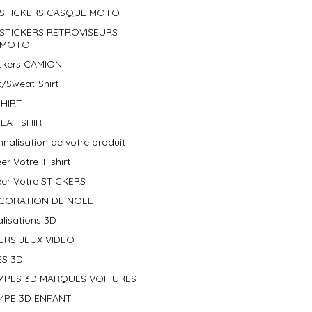
STICKERS CASQUE MOTO
STICKERS RETROVISEURS
MOTO
ickers CAMION
t/Sweat-Shirt
SHIRT
EAT SHIRT
nalisation de votre produit
er Votre T-shirt
éer Votre STICKERS
CORATION DE NOEL
lisations 3D
ERS JEUX VIDEO
ES 3D
MPES 3D MARQUES VOITURES
MPE 3D ENFANT