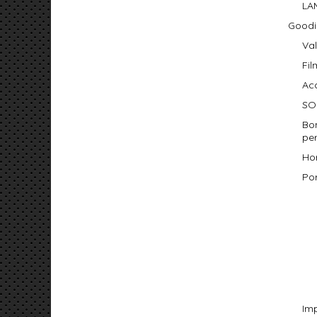
LA
Goodi
Va
Fil
Ac
SO
Bo
per
Ho
Por
Im