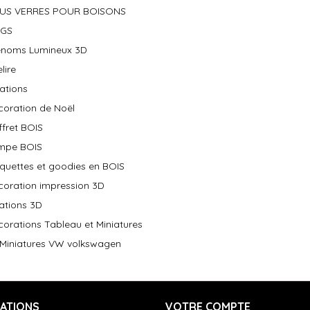
US VERRES POUR BOISONS
GS
énoms Lumineux 3D
elire
ations
coration de Noël
fret BOIS
mpe BOIS
quettes et goodies en BOIS
coration impression 3D
ations 3D
orations Tableau et Miniatures
Miniatures VW volkswagen
ATIONS
VOTRE COMPTE