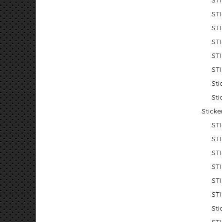
ST
ST
ST
ST
ST
ST
St
Sti
Sticke
ST
ST
ST
ST
ST
ST
St