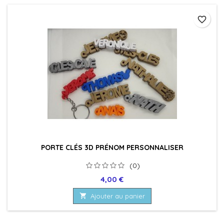
favorite_border
PORTE CLÉS 3D PRÉNOM PERSONNALISER
(0)
Prix
4,00 €

Ajouter au panier