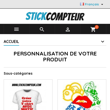

Français
0



shopping_cart
ACCUEIL
PERSONNALISATION DE VOTRE
PRODUIT
Sous-catégories