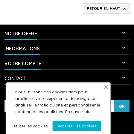
RETOUR EN HAUT


NOTRE OFFRE

INFORMATIONS

VOTRE COMPTE

CONTACT
Nous utilisons des cookies tiers pour
LETTRE D'INFORMATIONS
améliorer votre expérience de navigation,
analyser le trafic du site et personnaliser le
contenu et les publicités.
En savoir plus
Refuser les cookies
Accepter les cookies