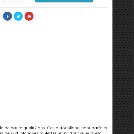
nyle de haute qualit7 ans. Ces autocollants sont parfaits
 de surf, planches roulettes, et partout ailleurs etc....