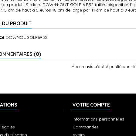
e du produit :Stickers DOW-N-OUT GOLF 6 R32 tailles disponible 11 
 9.5 cm de haut a 5 euros 18 cm de large par 11 cm de haut a 8 euro
S DU PRODUIT
ce
DOWNOUGOLF6R32
OMMENTAIRES (0)
Aucun avis n'a été publié pour 
ATIONS
VOTRE COMPTE
Informations personnelles
 légales
Commandes
s d'utilisation
Avoirs