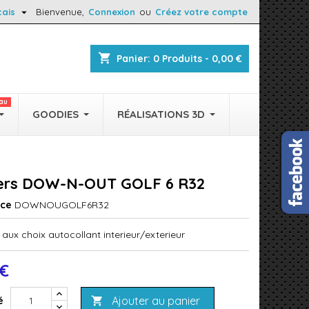

çais
Bienvenue,
Connexion
ou
Créez votre compte
shopping_cart
Panier:
0
Produits - 0,00 €
au
GOODIES
RÉALISATIONS 3D
kers DOW-N-OUT GOLF 6 R32
nce
DOWNOUGOLF6R32
aux choix autocollant interieur/exterieur
 €
Ajouter au panier
é
