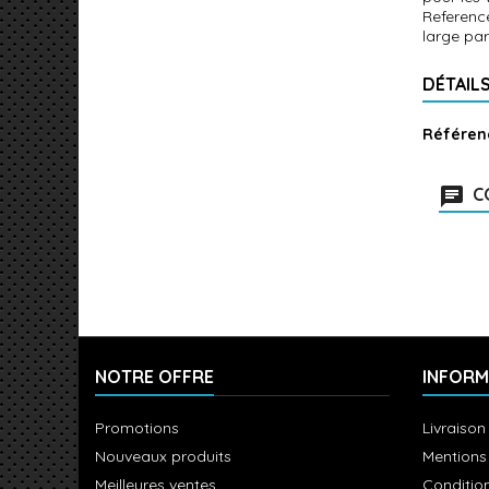
Referenc
large par
DÉTAIL
Référen
C
NOTRE OFFRE
INFORM
Promotions
Livraison
Nouveaux produits
Mentions
Meilleures ventes
Condition