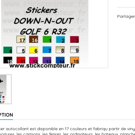
Partager
PTION
cker autocollant est disponible en 17 couleurs et fabriqu partir de vi
voitures, les camions, les fenres, les ordinateurs, les bateaux, planches