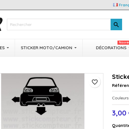
Fran

Nouve
ES
STICKER MOTO/CAMION
DÉCORATIONS
Stic
favorite_border
Référe
Couleurs 
3,00
Quantit