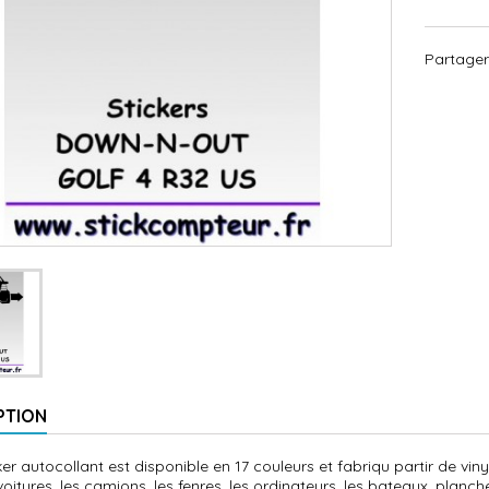
Partager
PTION
cker autocollant est disponible en 17 couleurs et fabriqu partir de vi
voitures, les camions, les fenres, les ordinateurs, les bateaux, planches