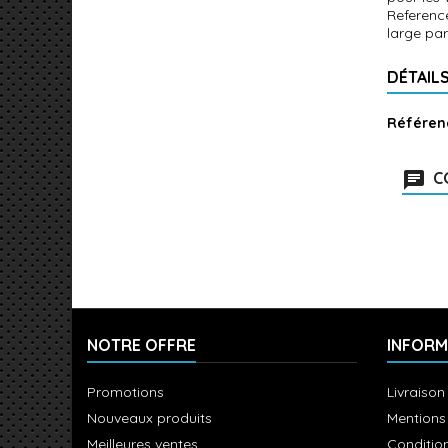
Referenc
large par
DÉTAIL
Référen
C
NOTRE OFFRE
INFORM
Promotions
Livraison
Nouveaux produits
Mentions
Meilleures ventes
Condition