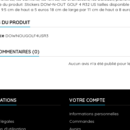
e du produit :Stickers DOW-N-OUT GOLF 4 R32 US tailles disponible 
 9.5 cm de haut a 5 euros 18 cm de large par 11 cm de haut a 8 euro
S DU PRODUIT
ce
DOWNOUGOLF4USR3
OMMENTAIRES (0)
Aucun avis n'a été publié pour 
ATIONS
VOTRE COMPTE
Informations personnelles
 légales
Commandes
s d'utilisation
Avoirs