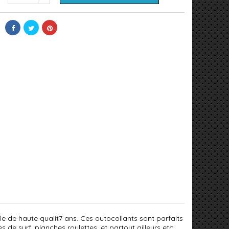
nyle de haute qualit7 ans. Ces autocollants sont parfaits
 de surf, planches roulettes, et partout ailleurs etc....