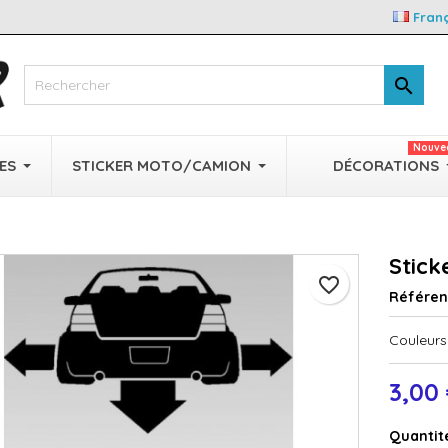
Fran

Nouve
ES
STICKER MOTO/CAMION
DÉCORATIONS
Stic
favorite_border
Référe
Couleurs 
3,00
Quantit