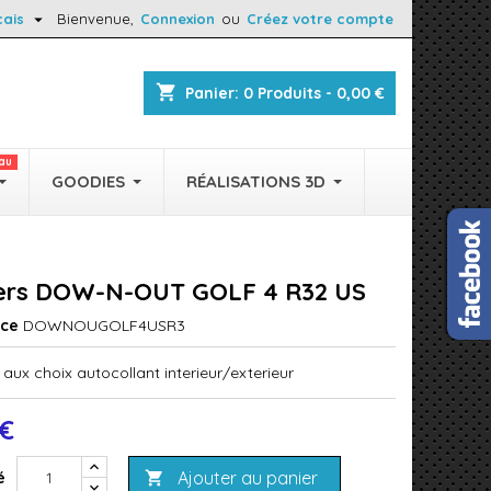

çais
Bienvenue,
Connexion
ou
Créez votre compte
shopping_cart
Panier:
0
Produits - 0,00 €
au
GOODIES
RÉALISATIONS 3D
kers DOW-N-OUT GOLF 4 R32 US
nce
DOWNOUGOLF4USR3
aux choix autocollant interieur/exterieur
 €
Ajouter au panier
é
