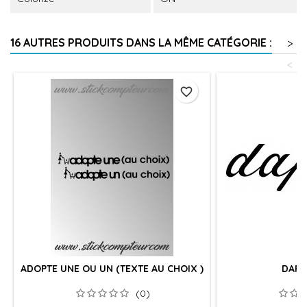
16 AUTRES PRODUITS DANS LA MÊME CATÉGORIE :
>
<
favorite_border
ADOPTE UNE OU UN (TEXTE AU CHOIX )
DAPP
(0)