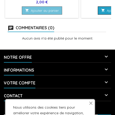
Prix
Pr
2,00 €
2

Ajouter au panier

Ajout
COMMENTAIRES (0)
Aucun avis n'a été publié pour le moment.

NOTRE OFFRE

INFORMATIONS

VOTRE COMPTE

CONTACT
Nous utilisons des cookies tiers pour
LETTRE D'INFORMATIONS
améliorer votre expérience de navigation,