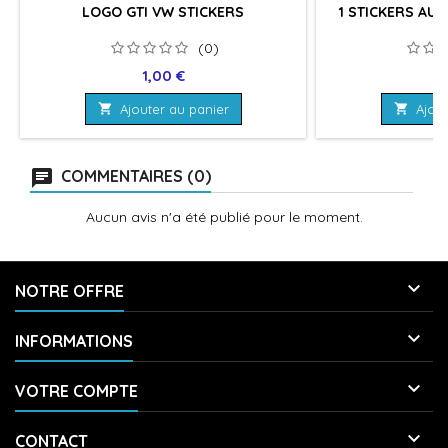
LOGO GTI VW STICKERS
1 STICKERS AU
(0)
Prix
Pr
1,00 €
3

Ajouter au panier

Ajout
COMMENTAIRES (0)
Aucun avis n'a été publié pour le moment.

NOTRE OFFRE

INFORMATIONS

VOTRE COMPTE

CONTACT