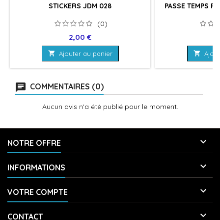
STICKERS JDM 028
PASSE TEMPS PA
(0)
Prix
Pr
2,00 €
2

Ajouter au panier

Ajout
COMMENTAIRES (0)
Aucun avis n'a été publié pour le moment.

NOTRE OFFRE

INFORMATIONS

VOTRE COMPTE

CONTACT