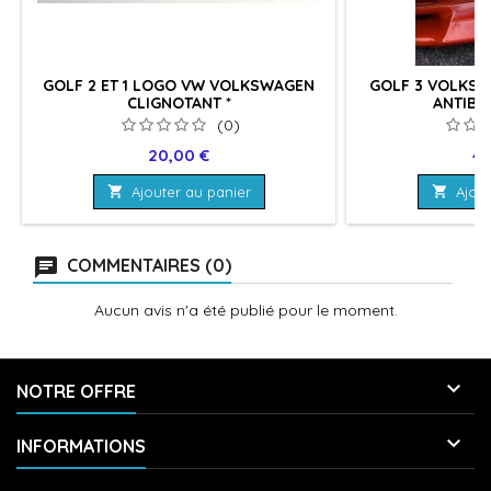
GOLF 2 ET 1 LOGO VW VOLKSWAGEN
GOLF 3 VOLKSW
CLIGNOTANT *
ANTIBR
(0)
Prix
Pr
20,00 €
40

Ajouter au panier

Ajout
COMMENTAIRES (0)
Aucun avis n'a été publié pour le moment.

NOTRE OFFRE

INFORMATIONS