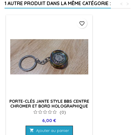
1 AUTRE PRODUIT DANS LA MÊME CATÉGORIE :
<
>
favorite_border
PORTE-CLÉS JANTE STYLE BBS CENTRE
CHROMER ET BORD HOLOGRAPHIQUE
(0)
Prix
6,00 €

Ajouter au panier