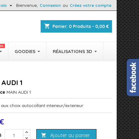

çais
Bienvenue,
Connexion
ou
Créez votre compte
shopping_cart
Panier:
0
Produits - 0,00 €
au
GOODIES
RÉALISATIONS 3D
 AUDI 1
nce
MAIN AUDI 1
aux choix autocollant interieur/exterieur
 €
Ajouter au panier
é
