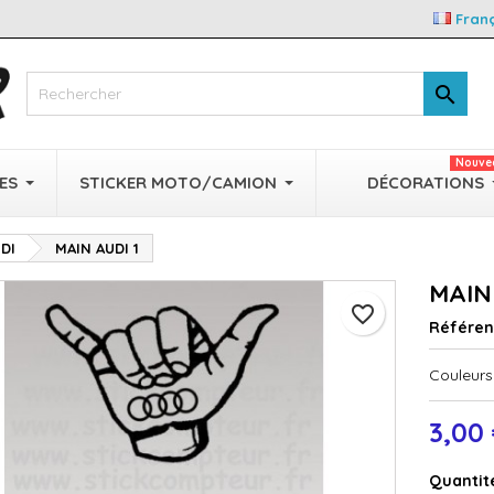
Fran

Nouve
ES
STICKER MOTO/CAMION
DÉCORATIONS
DI
MAIN AUDI 1
MAIN
favorite_border
Référe
Couleurs 
3,00
Quantit