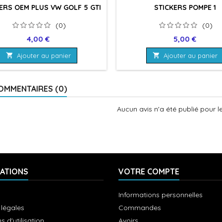
KERS OEM PLUS VW GOLF 5 GTI
STICKERS POMPE 1
(0)
(0)
Prix
Prix
4,00 €
5,00 €

Ajouter au panier

Ajouter au panier
OMMENTAIRES (0)
Aucun avis n'a été publié pour 
ATIONS
VOTRE COMPTE
Informations personnelles
 légales
Commandes
s d'utilisation
Avoirs