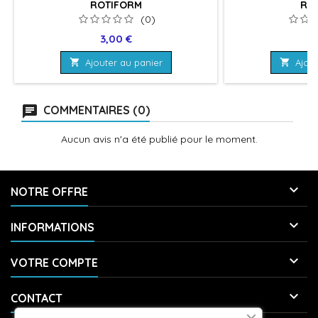
ROTIFORM
RO
(0)
Prix
Pr
3,00 €
6

Ajouter au panier

Ajout
COMMENTAIRES (0)
Aucun avis n'a été publié pour le moment.

NOTRE OFFRE

INFORMATIONS

VOTRE COMPTE

CONTACT