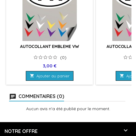
AUTOCOLLANT EMBLEME VW
AUTOCOLLANT
(0)
Prix
Pr
3,00 €
3

Ajouter au panier

Ajout
COMMENTAIRES (0)
Aucun avis n'a été publié pour le moment.

NOTRE OFFRE