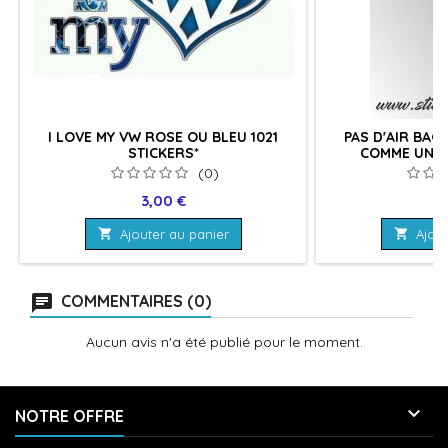
I LOVE MY VW ROSE OU BLEU 1021
PAS D'AIR BAG 
STICKERS*
COMME UN H
(0)
Prix
Pr
3,00 €
3

Ajouter au panier

Ajout
COMMENTAIRES (0)
Aucun avis n'a été publié pour le moment.

NOTRE OFFRE