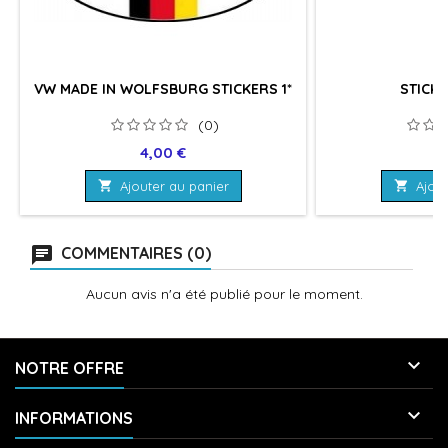
VW MADE IN WOLFSBURG STICKERS 1*
STICKE
(0)
Prix
Pr
4,00 €
2

Ajouter au panier

Ajout
COMMENTAIRES (0)
Aucun avis n'a été publié pour le moment.

NOTRE OFFRE

INFORMATIONS