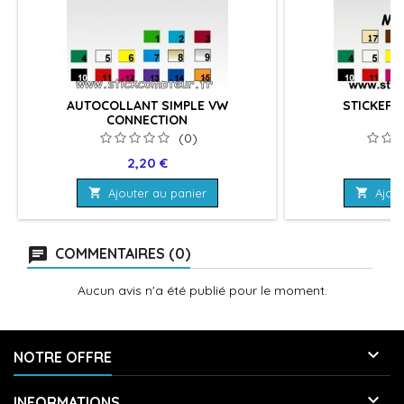
AUTOCOLLANT SIMPLE VW
STICKERS
CONNECTION
(0)
Prix
Pr
2,20 €
4

Ajouter au panier

Ajout
COMMENTAIRES (0)
Aucun avis n'a été publié pour le moment.

NOTRE OFFRE

INFORMATIONS