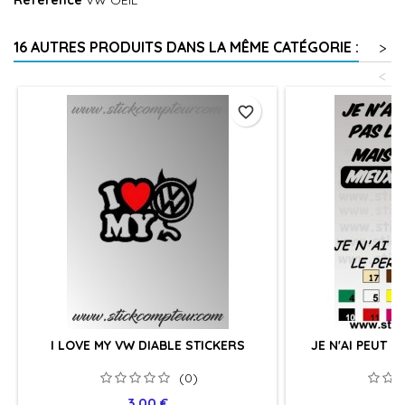
Référence
VW OEIL
16 AUTRES PRODUITS DANS LA MÊME CATÉGORIE :
>
<
favorite_border
I LOVE MY VW DIABLE STICKERS
JE N'AI PEUT E
(0)
Prix
Pr
3,00 €
2