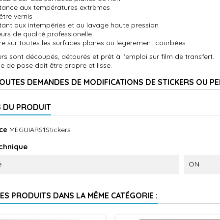
stance aux températures extrèmes
être vernis
stant aux intempéries et au lavage haute pression
eurs de qualité professionelle
re sur toutes les surfaces planes ou légèrement courbées
ers sont découpés, détourés et prêt à l'emploi sur film de transfert.
e de pose doit être propre et lisse.
OUTES DEMANDES DE MODIFICATIONS DE STICKERS OU P
S DU PRODUIT
ce
MEGUIARS1Stickers
echnique
e
ON
RES PRODUITS DANS LA MÊME CATÉGORIE :