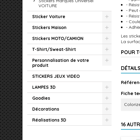
Stickers Marques Universel
- Rési
VOITURE
- Peut 
- Rési
Sticker Voiture
- Coul
- Adhè
Stickers Maison
Les stick
Stickers MOTO/CAMION
La surfac
T-Shirt/Sweat-Shirt
POUR T
Personnalisation de votre
produit
DÉTAIL
STICKERS JEUX VIDEO
Référen
LAMPES 3D
Fiche t
Goodies
Coloriz
Décorations
Réalisations 3D
16 AUT