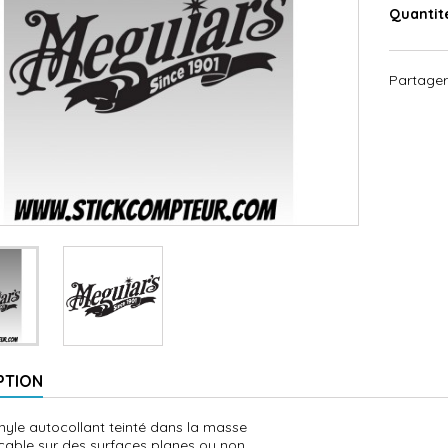
Quantit
Partager
PTION
inyle autocollant teinté dans la masse
icable sur des surfaces planes ou non