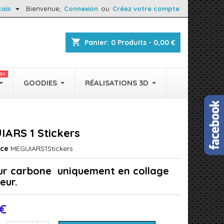

çais
Bienvenue,
Connexion
ou
Créez votre compte
shopping_cart
Panier:
0
Produits - 0,00 €
au
GOODIES
RÉALISATIONS 3D
ARS 1 Stickers
nce
MEGUIARS1Stickers
ur carbone uniquement en collage
eur.
 €