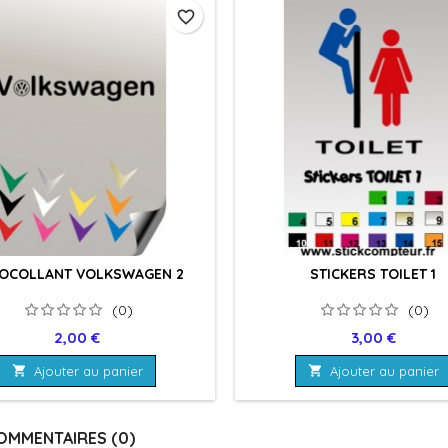
favorite_border
OCOLLANT VOLKSWAGEN 2
STICKERS TOILET 1
(0)
(0)
Prix
Prix
2,00 €
3,00 €

Ajouter au panier

Ajouter au panier
OMMENTAIRES (0)