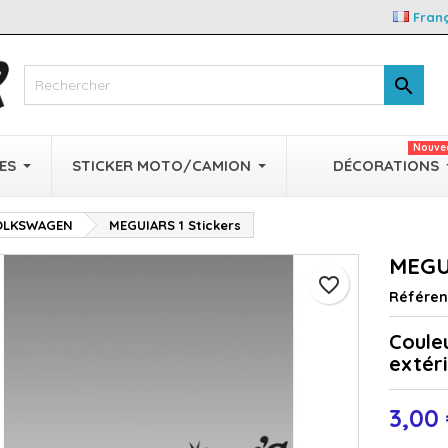
Fran

Nouve
ES
STICKER MOTO/CAMION
DÉCORATIONS
VOLKSWAGEN
MEGUIARS 1 Stickers
MEGUI
favorite_border
Référe
Coule
extéri
3,00