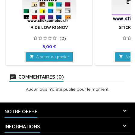
RIDE LOW K16NOV
STICKER
(0)
Prix
Pr
3,00 €
4

Ajouter au panier

Ajout
COMMENTAIRES (0)
Aucun avis n'a été publié pour le moment.

NOTRE OFFRE

INFORMATIONS