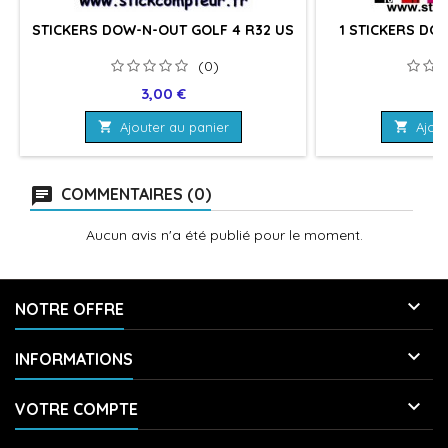
STICKERS DOW-N-OUT GOLF 4 R32 US
1 STICKERS DO
(0)
Prix
Pr
3,00 €
3

Ajouter au panier

Ajout
COMMENTAIRES (0)
Aucun avis n'a été publié pour le moment.

NOTRE OFFRE

INFORMATIONS

VOTRE COMPTE