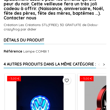
peur du noir. Cette veilleuse fera un très joli
cadeau à offrir. (Naissance, anniversaire, Noël,
fête des pères, fête des mères, baptêmes …).
Contacter nous
Création Les Créations STL(FREE) 3D GRATUITE de Didou-
crazyfrog par didier
DÉTAILS DU PRODUIT
Référence
Lampe COMBI 1
4 AUTRES PRODUITS DANS LA MÊME CATÉGORIE :
<
>
- 5,00 €
- 5,00 €
favorite_border