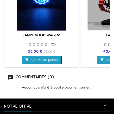
LAMPE VOLKSWAGEN1
LAMP
(0)
Prix
Prix
Prix
55,00 €
40,00
60,00 €
de

Ajouter au panier

Ajout
base
COMMENTAIRES (0)
Aucun avis n'a été publié pour le moment.

NOTRE OFFRE