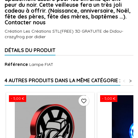
peur du noir. Cette veilleuse fera un très joli
cadeau à offrir. (Naissance, anniversaire, Noël,
fête des pères, fête des mères, baptêmes …).
Contacter nous
Création Les Créations STL(FREE) 3D GRATUITE de Didou-
crazyfrog par didier
DÉTAILS DU PRODUIT
Référence
Lampe FIAT
4 AUTRES PRODUITS DANS LA MÊME CATÉGORIE :
<
>
- 5,00 €
- 5,00 €
favorite_border