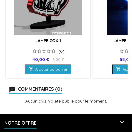
LAMPE COX 1
LAMPE V
(0)
Prix
Prix
Prix
40,00 €
55,00
45,00 €
de

Ajouter au panier

Ajout
base
COMMENTAIRES (0)
Aucun avis n'a été publié pour le moment.

NOTRE OFFRE