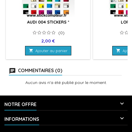
AUDI 004 STICKERS *
LORD
(0)
Prix
Pr
2,00 €
3

Ajouter au panier

Ajout
COMMENTAIRES (0)
Aucun avis n'a été publié pour le moment.

NOTRE OFFRE

INFORMATIONS