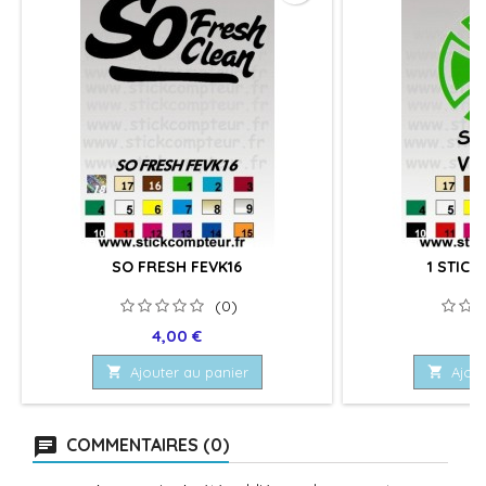
SO FRESH FEVK16
1 STICK
(0)
Prix
Pr
4,00 €
4

Ajouter au panier

Ajout
COMMENTAIRES (0)