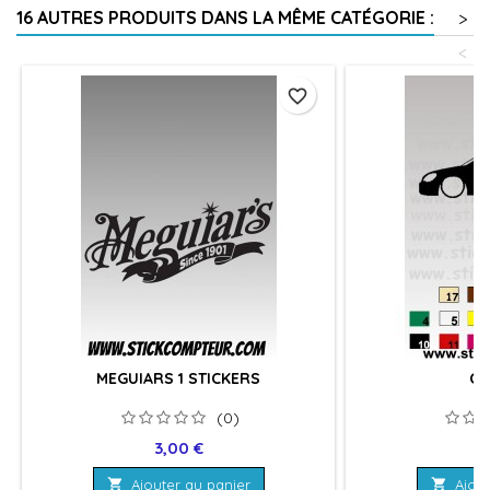
16 AUTRES PRODUITS DANS LA MÊME CATÉGORIE :
>
<
favorite_border
MEGUIARS 1 STICKERS
CO
(0)
Prix
Pr
3,00 €
2

Ajouter au panier

Ajout