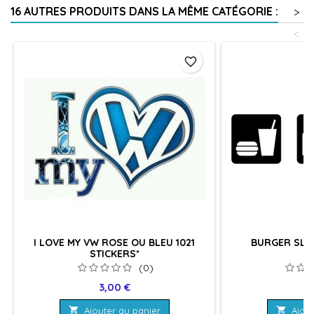
16 AUTRES PRODUITS DANS LA MÊME CATÉGORIE :
>
<
favorite_border
I LOVE MY VW ROSE OU BLEU 1021
BURGER SLEE
STICKERS*
(0)
Prix
Pr
3,00 €
3

Ajouter au panier

Ajout